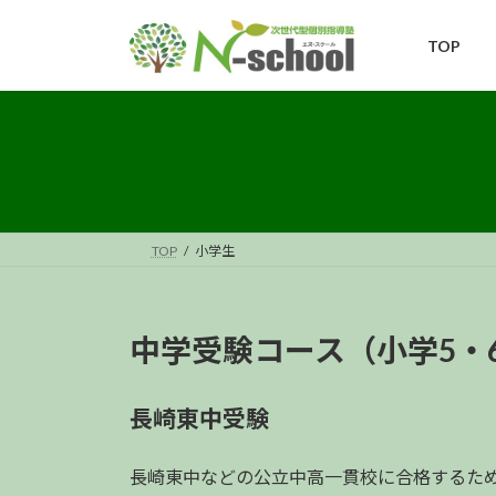
コ
ナ
ン
ビ
TOP
テ
ゲ
ン
ー
ツ
シ
へ
ョ
ス
ン
キ
に
ッ
移
プ
動
TOP
小学生
中学受験コース（小学5・
長崎東中受験
長崎東中などの公立中高一貫校に合格するた