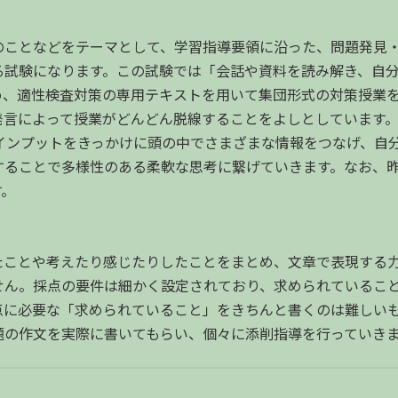
のことなどをテーマとして、学習指導要領に沿った、問題発見
る試験になります。この試験では「会話や資料を読み解き、自
め、適性検査対策の専用テキストを用いて集団形式の対策授業
発言によって授業がどんどん脱線することをよしとしています。
インプットをきっかけに頭の中でさまざまな情報をつなげ、自
することで多様性のある柔軟な思考に繋げていきます。なお、
す。
たことや考えたり感じたりしたことをまとめ、文章で表現する
せん。採点の要件は細かく設定されており、求められているこ
点に必要な「求められていること」をきちんと書くのは難しい
題の作文を実際に書いてもらい、個々に添削指導を行っていき